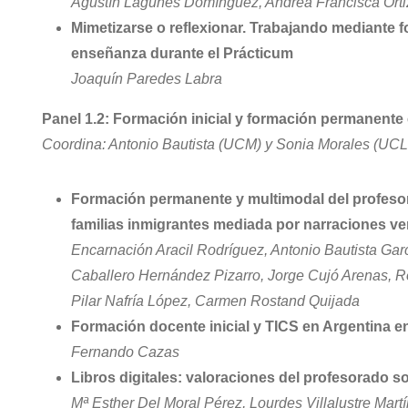
Agustín Lagunes Domínguez, Andrea Francisca Ortiz
Mimetizarse o reflexionar. Trabajando mediante 
enseñanza durante el Prácticum
Joaquín Paredes Labra
Panel 1.2: Formación inicial y formación permanente 
Coordina: Antonio Bautista (UCM) y Sonia Morales (UC
Formación permanente y multimodal del profesor
familias inmigrantes mediada por narraciones ver
Encarnación Aracil Rodríguez, Antonio Bautista Gar
Caballero Hernández Pizarro, Jorge Cujó Arenas, R
Pilar Nafría López, Carmen Rostand Quijada
Formación docente inicial y TICS en Argentina en
Fernando Cazas
Libros digitales: valoraciones del profesorado 
Mª Esther Del Moral Pérez, Lourdes Villalustre Mart