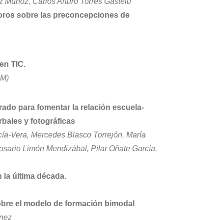
 Muñoz, Carlos Arturo Torres Gastelú
foros sobre las preconcepciones de
en TIC.
LM)
ado para fomentar la relación escuela-
bales y fotográficas
cía-Vera, Mercedes Blasco Torrejón, María
osario Limón Mendizábal, Pilar Oñate García,
 la última década.
sobre el modelo de formación bimodal
ínez