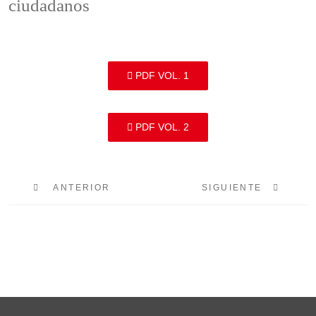
ciudadanos
PDF VOL. 1
PDF VOL. 2
ARTÍCULO ANTERIOR: I CONGRESO INTERNACION
ARTÍCULO SIGUIENTE
ANTERIOR
SIGUIENTE